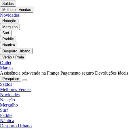
Saldos
Melhores Vendas
Novidades
Natação
Mergulho
Surf
Paddle
Náutica
Desporto Urbano
Verão / Praia
Outlet
Marcas
Assistência pós-venda na França
Pagamento seguro
Devoluções fáceis
Pesquisar
Saldos
Melhores Vendas
Novidades
Natação
Mergulho
Surf
Paddle
Náutica
Desporto Urbano