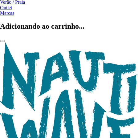
Verão / Praia
Outlet
Marcas
Adicionando ao carrinho...