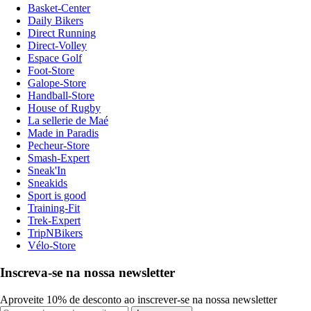
Basket-Center
Daily Bikers
Direct Running
Direct-Volley
Espace Golf
Foot-Store
Galope-Store
Handball-Store
House of Rugby
La sellerie de Maé
Made in Paradis
Pecheur-Store
Smash-Expert
Sneak'In
Sneakids
Sport is good
Training-Fit
Trek-Expert
TripNBikers
Vélo-Store
Inscreva-se na nossa newsletter
Aproveite 10% de desconto ao inscrever-se na nossa newsletter