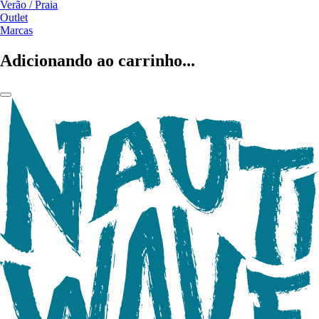
Verão / Praia
Outlet
Marcas
Adicionando ao carrinho...