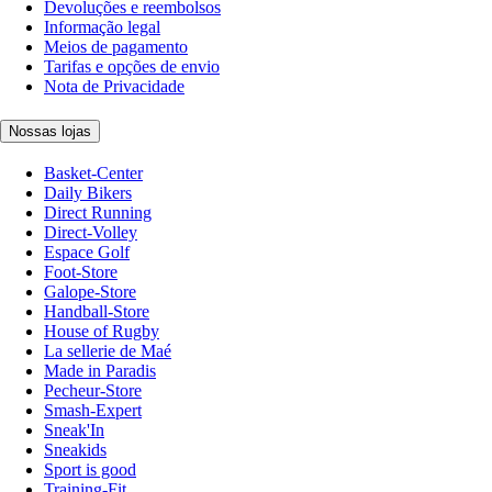
Devoluções e reembolsos
Informação legal
Meios de pagamento
Tarifas e opções de envio
Nota de Privacidade
Nossas lojas
Basket-Center
Daily Bikers
Direct Running
Direct-Volley
Espace Golf
Foot-Store
Galope-Store
Handball-Store
House of Rugby
La sellerie de Maé
Made in Paradis
Pecheur-Store
Smash-Expert
Sneak'In
Sneakids
Sport is good
Training-Fit