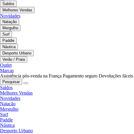
Saldos
Melhores Vendas
Novidades
Natação
Mergulho
Surf
Paddle
Náutica
Desporto Urbano
Verão / Praia
Outlet
Marcas
Assistência pós-venda na França
Pagamento seguro
Devoluções fáceis
Pesquisar
Saldos
Melhores Vendas
Novidades
Natação
Mergulho
Surf
Paddle
Náutica
Desporto Urbano