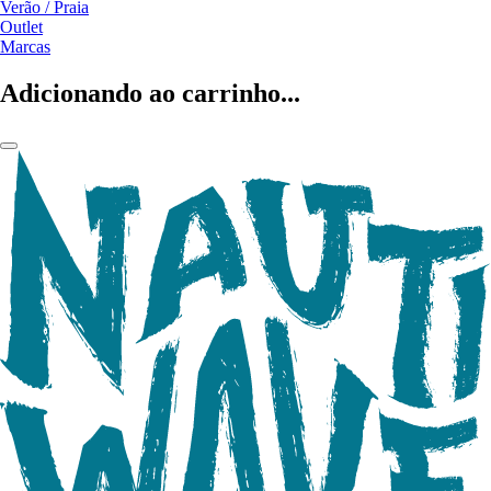
Verão / Praia
Outlet
Marcas
Adicionando ao carrinho...