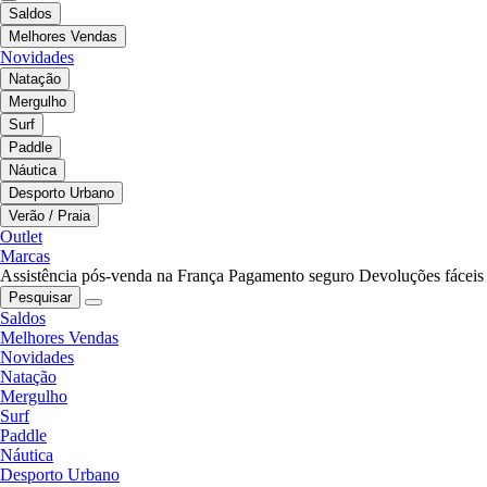
Saldos
Melhores Vendas
Novidades
Natação
Mergulho
Surf
Paddle
Náutica
Desporto Urbano
Verão / Praia
Outlet
Marcas
Assistência pós-venda na França
Pagamento seguro
Devoluções fáceis
Pesquisar
Saldos
Melhores Vendas
Novidades
Natação
Mergulho
Surf
Paddle
Náutica
Desporto Urbano